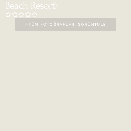
Beach Resort)
TÜM FOTOĞRAFLARI GÖRÜNTÜLE
POPÜLER
SAII LAGUNA PHUKET (EX. OUTRIGGER LAGUNA
OTELLER
PHUKET BEACH RESORT)
Otel Hakkında
Saii Laguna Phuket (ex. Outrigger Laguna Phuket Beach
Resort)
Kategori:
5
*
Açılış/yenileme yılı:
1994/2024