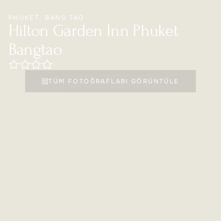
PHUKET
,
BANG TAO
Hilton Garden Inn Phuket
Bangtao
TÜM FOTOĞRAFLARI GÖRÜNTÜLE
POPÜLER OTELLER
HILTON GARDEN INN PHUKET BANGTAO
Otel Hakkında
Hilton Garden Inn Phuket Bangtao