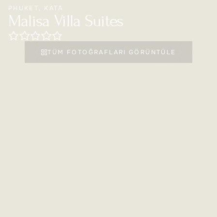
PHUKET
,
KATA
Malisa Villa Suites
TÜM FOTOĞRAFLARI GÖRÜNTÜLE
POPÜLER OTELLER
MALISA VILLA SUITES
Otel Hakkında
Malisa Villa Suites
Kategori:
5
*
Açılış/yenileme yılı:
2007/2014
Plaj:
Kata Plajı'na 800 m