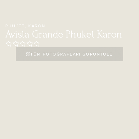
PHUKET
,
KARON
Avista Grande Phuket Karon
TÜM FOTOĞRAFLARI GÖRÜNTÜLE
POPÜLER OTELLER
AVISTA GRANDE PHUKET KARON
Otel Hakkında
Avista Grande Phuket Karon